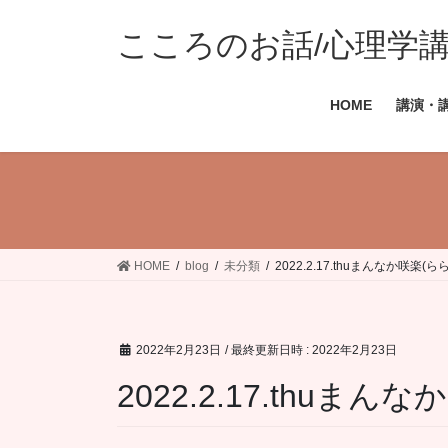
コ
ナ
ン
ビ
こころのお話/心理学講座
テ
ゲ
ン
ー
HOME
講演・
ツ
シ
へ
ョ
ス
ン
キ
に
ッ
移
プ
動
HOME
blog
未分類
2022.2.17.thuまんなか咲楽(
2022年2月23日
/ 最終更新日時 :
2022年2月23日
2022.2.17.thuま