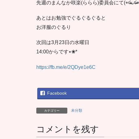
先週のまんなか咲楽(ららら)委員会にて(⌯︎¤̴̶̷̀ᴗ¤̴̶̷́⌯
あとはお勉強でぐるぐるぐると
お洋服のぐるり
次回は3月23日の水曜日
14:00からです‎‎‎‎‎٭❀*
https://fb.me/e/2QDye1e6C
Facebook
未分類
カテゴリー
コメントを残す