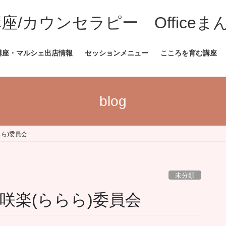
/カウンセラピー Officeま
講座・マルシェ出店情報
セッションメニュー
こころを育む講座
blog
ららら)委員会
未分類
んなか咲楽(ららら)委員会